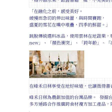
「在融化之前，感受美好。
緩慢而急切的伸出味蕾，與時間賽跑，
盛夏的雪花在嘴中堆疊，四季的鮮甜。」
跳脫傳統選料冰品，使用雲林在地蔬果，特
new」、「顏色衝突」、「跨年齡」、
在峰禾日秝享受在地好味道，也讓微冊書
峰禾日秝為農創加值的台灣品牌。 發掘
多方通路合作推廣跨食材複方加工產品，