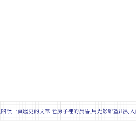
,閱讀一頁歷史的文章.老房子裡的晨昏,用光影雕塑出動