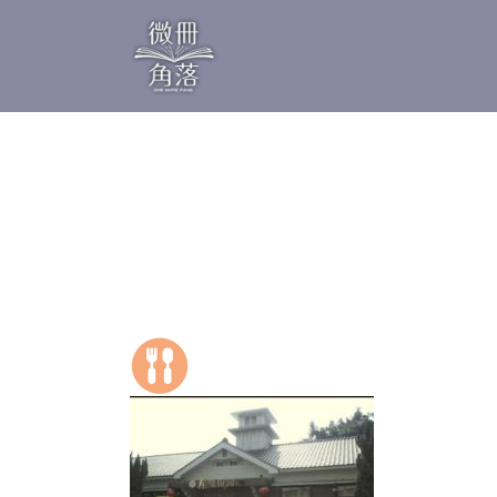
移
至
主
內
容