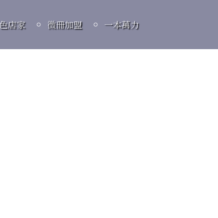
色店家
微冊加盟
一本萬力